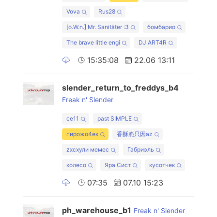
Vova
Rus28
[o.W.n.] Mr. Sanitäter :3
бомбарио
The brave little engi
DJ ART4R
15:35:08
22.06 13:11
slender_return_to_freddys_b4
Freak n' Slender
ce11
past SIMPLE
пирожо4ек
香酥脆只因az
zxcхули мемес
Габриэль
колесо
Яра Сист
кусотчек
07:35
07.10 15:23
ph_warehouse_b1
Freak n' Slender