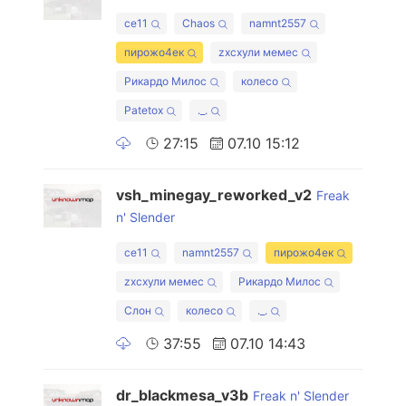
ce11
Chaos
namnt2557
пирожо4ек
zxcхули мемес
Рикардо Милос
колесо
Patetox
._.
27:15
07.10 15:12
vsh_minegay_reworked_v2
Freak
n' Slender
ce11
namnt2557
пирожо4ек
zxcхули мемес
Рикардо Милос
Слон
колесо
._.
37:55
07.10 14:43
dr_blackmesa_v3b
Freak n' Slender