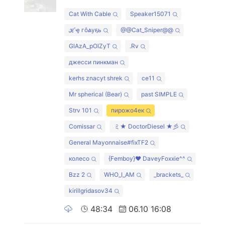
Cat With Cable
Speaker15071
ℋҿ гôልуҕь
@@Cat_Sniper@@
GlAzA_pOlZyT
.Rv
джесси пинкман
kerhs znacyt shrek
ce11
Mr spherical (Bear)
past SIMPLE
Strv 101
пирожо4ек
Comissar
ミ★ DoctorDiesel ★彡
General Mayonnaise#fixTF2
колесо
{Femboy}❤ DaveyFoxxie^^
Bzz 2
WHO_I_AM
_brackets_
kirillgridasov34
48:34
06.10 16:08