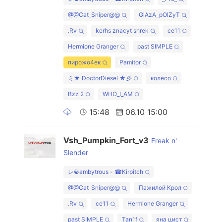
@@Cat_Sniper@@
GlAzA_pOlZyT
.Rv
kerhs znacyt shrek
ce11
Hermione Granger
past SIMPLE
пирожо4ек
Pamitor
ミ★ DoctorDiesel ★彡
колесо
Bzz 2
WHO_I_AM
15:48
06.10 15:00
Vsh_Pumpkin_Fort_v3
Freak n'
Slender
レ☯ambytrous - ☎Kirpitch
@@Cat_Sniper@@
Пажилой Крол
.Rv
ce11
Hermione Granger
past SIMPLE
Tan1f
яна цист