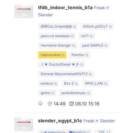
tfdb_indoor_tennis_b1a
Freak n'
Slender
@@Cat_Sniper@@
GlAzA_pOlZyT
джесси пинкман
ce11
Hermione Granger
past SIMPLE
пирожо4ек
Pamitor
ミ★ DoctorDiesel ★彡
General Mayonnaise#fixTF2
колесо
Bzz 2
WHO_I_AM
gerka
punkdestroyer.
14:49
06.10 15:16
slender_egypt_b1c
Freak n' Slender
レ☯ambytrous - ☎Kirpitch
_715_