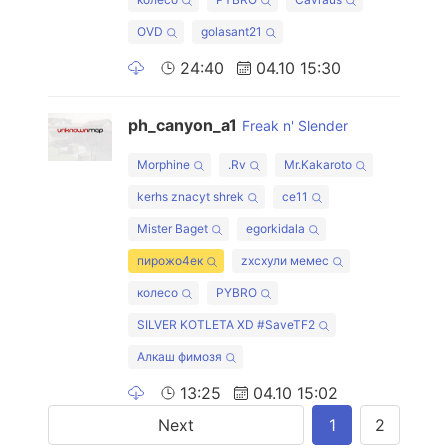
OVD
golasant21
24:40
04.10 15:30
ph_canyon_a1
Freak n' Slender
Morphine
.Rv
Mr.Kakaroto
kerhs znacyt shrek
ce11
Mister Baget
egorkidala
пирожо4ек
zxcхули мемес
колесо
PYBRO
SILVER KOTLETA XD #SaveTF2
Алкаш фимозя
13:25
04.10 15:02
Next
1
2