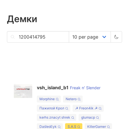
Демки
vsh_island_b1
Freak n' Slender
Morphine
Netero
Пажилой Крол
☭ Freon4ik ☭
kerhs znacyt shrek
glumacp
Daśledčyk
S.A.S
KillerGamer