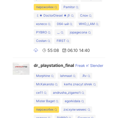
пирожо4ек
Pamitor
ミ★ DoctorDiesel ★彡
Слон
колесо
064-ый
WHO_I_AM
PYBRO
._.
jopagecona
Costan
FIRST
55:08
06.10 14:40
dr_playstation_final
Freak n' Slender
Morphine
lahmaat
.Rv
Mr.Kakaroto
kerhs znacyt shrek
ce11
andrusha_zigamo't
Mister Baget
egorkidala
пирожо4ек
zxcхули мемес
колесо
PYBRO
Cavraus