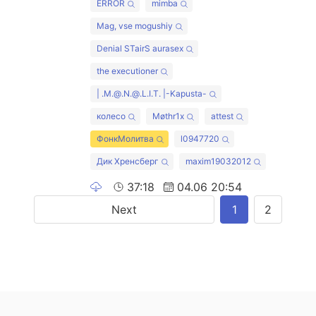
ERROR
mimba
Mag, vse mogushiy
Denial STairS aurasex
the executioner
| .M.@.N.@.L.I.T. |-Kapusta-
колесо
Møthr1x
attest
ФонкМолитва
l0947720
Дик Хренсберг
maxim19032012
37:18
04.06 20:54
Next
1
2