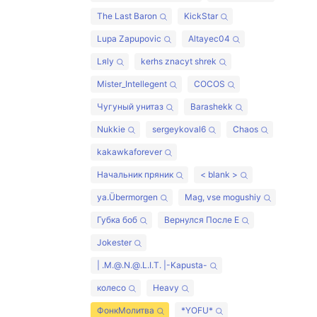
The Last Baron
KickStar
Lupa Zapupovic
Altayec04
Lяly
kerhs znacyt shrek
Mister_Intellegent
COCOS
Чугуный унитаз
Barashekk
Nukkie
sergeykoval6
Chaos
kakawkaforever
Начальник пряник
< blank >
ya.Übermorgen
Mag, vse mogushiy
Губка боб
Вернулся После Е
Jokester
| .M.@.N.@.L.I.T. |-Kapusta-
колесо
Heavy
ФонкМолитва
*YOFU*