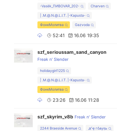
-Vasёk_ПИВОVAR_202-
Charven
| .M.@.N.@.L.I.T. |-Kapusta-
ФонкМолитва
Gazvoda
52:41
16.06 19:35
szf_serioussam_sand_canyon
Freak n' Slender
holidaygirl1225
| .M.@.N.@.L.I.T. |-Kapusta-
ФонкМолитва
23:26
16.06 11:28
szf_skyrim_v8b
Freak n' Slender
2244 Braeside Avenue
ℋҿ гôልуҕь