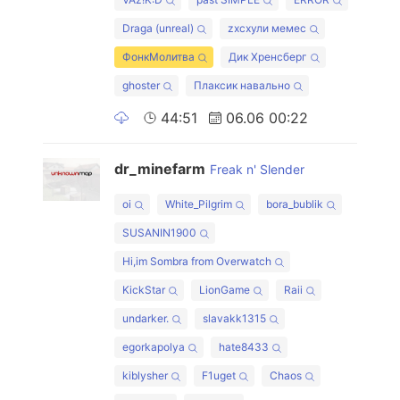
Draga (unreal)
zxcхули мемес
ФонкМолитва
Дик Хренсберг
ghoster
Плаксик навально
44:51
06.06 00:22
dr_minefarm
Freak n' Slender
oi
White_Pilgrim
bora_bublik
SUSANIN1900
Hi,im Sombra from Overwatch
KickStar
LionGame
Raii
undarker.
slavakk1315
egorkapolya
hate8433
kiblysher
F1uget
Chaos