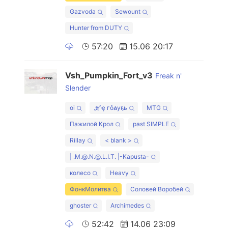
Gazvoda
Sewount
Hunter from DUTY
57:20
15.06 20:17
Vsh_Pumpkin_Fort_v3
Freak n'
Slender
oi
ℋҿ гôልуҕь
MTG
Пажилой Крол
past SIMPLE
Rillay
< blank >
| .M.@.N.@.L.I.T. |-Kapusta-
колесо
Heavy
ФонкМолитва
Соловей Воробей
ghoster
Archimedes
52:42
14.06 23:09