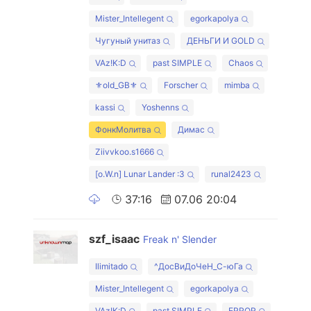
Mister_Intellegent
egorkapolya
Чугуный унитаз
ДЕНЬГИ И GOLD
VAz!K:D
past SIMPLE
Chaos
⚜old_GB⚜
Forscher
mimba
kassi
Yoshenns
ФонкМолитва
Димас
Ziivvkoo.s1666
[o.W.n] Lunar Lander :3
runal2423
37:16
07.06 20:04
szf_isaac
Freak n' Slender
Ilimitado
^ДосВиДоЧеН_С-юГа
Mister_Intellegent
egorkapolya
VAz!K:D
past SIMPLE
ERROR