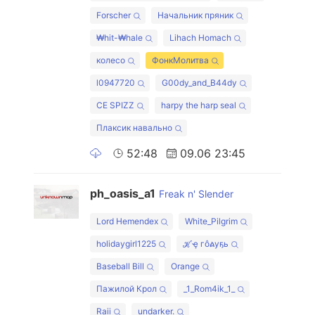
Forscher
Начальник пряник
₩hit-₩hale
Lihach Homach
колесо
ФонкМолитва
l0947720
G00dy_and_B44dy
CE SPIZZ
harpy the harp seal
Плаксик навально
52:48
09.06 23:45
ph_oasis_a1
Freak n' Slender
Lord Hemendex
White_Pilgrim
holidaygirl1225
ℋҿ гôልуҕь
Baseball Bill
Orange
Пажилой Крол
_1_Rom4ik_1_
Raii
undarker.