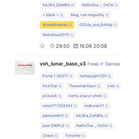
AdJIKa_DaNIEls
NaReZka-_-DeTei
< blank >
Mag, vse mogushiy
ФонкМолитва
G00dy_and_B44dy
Maksimus2015
29:50
16.06 20:08
vsh_lunar_base_v3
Freak n' Slender
Portal 1 (2007)
holidaygirl1225
KickStar
Пажилой Крол
Lяly
pivkosik
kerhs znacyt shrek
roma1111535544
rodkursk31
pietrasm610
AdJIKa_DaNIEls
past SIMPLE
NaReZka-_-DeTei
Chaos
Forscher