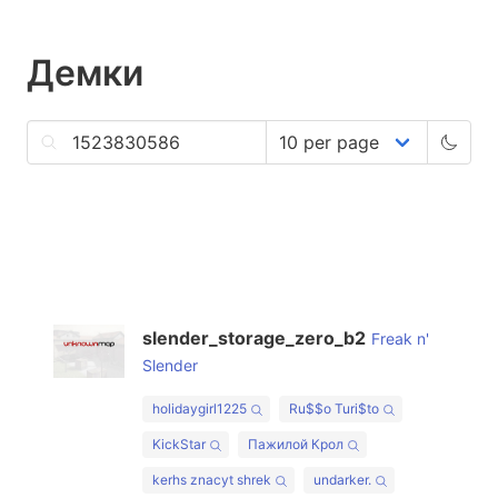
Демки
slender_storage_zero_b2
Freak n'
Slender
holidaygirl1225
Ru$$o Turi$to
KickStar
Пажилой Крол
kerhs znacyt shrek
undarker.