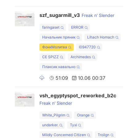
szf_sugarmill_v3
Freak n' Slender
faringaset
ERROR
Начальник пряник
Lihach Homach
ФонкМолитва
l0947720
CE SPIZZ
Archimedes
Плаксик навально
51:09
10.06 00:37
vsh_egyptyspot_reworked_b2c
Freak n' Slender
White_Pilgrim
Orange
undarker.
Tyxi
Mildly Concerned Citizen
Troilgn