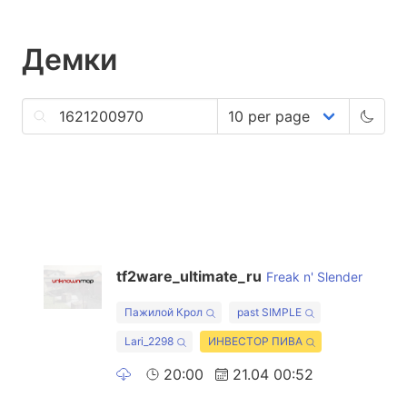
Демки
tf2ware_ultimate_ru
Freak n' Slender
Пажилой Крол
past SIMPLE
Lari_2298
ИНВЕСТОР ПИВА
20:00
21.04 00:52