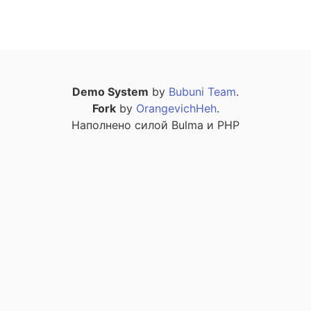
Demo System
by
Bubuni Team
.
Fork
by
OrangevichHeh
.
Наполнено силой Bulma и PHP