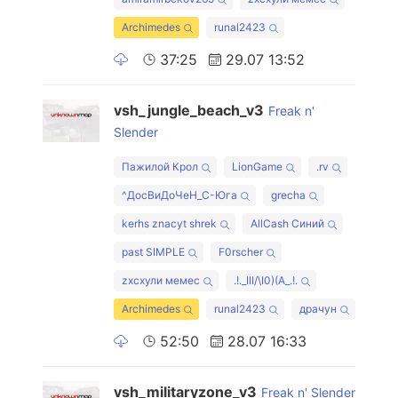
Archimedes
runal2423
37:25
29.07 13:52
vsh_jungle_beach_v3
Freak n'
Slender
Пажилой Крол
LionGame
.rv
^ДосВиДоЧеН_С-Юга
grecha
kerhs znacyt shrek
AllCash Синий
past SIMPLE
F0rscher
zxcхули мемес
.!._III/\I0)(А_.!.
Archimedes
runal2423
драчун
52:50
28.07 16:33
vsh_militaryzone_v3
Freak n' Slender