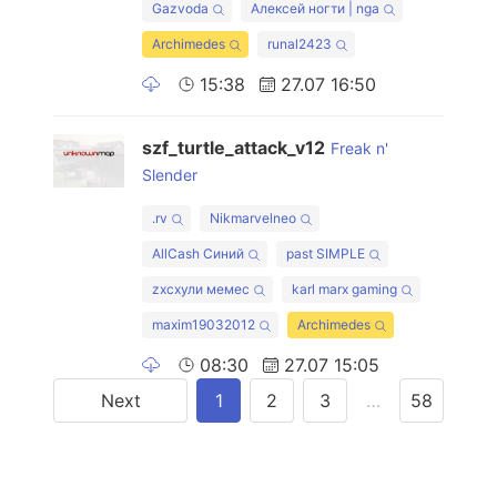
Gazvoda
Алексей ногти | nga
Archimedes
runal2423
15:38
27.07 16:50
szf_turtle_attack_v12
Freak n'
Slender
.rv
Nikmarvelneo
AllCash Синий
past SIMPLE
zxcхули мемес
karl marx gaming
maxim19032012
Archimedes
08:30
27.07 15:05
Next
1
2
3
…
58