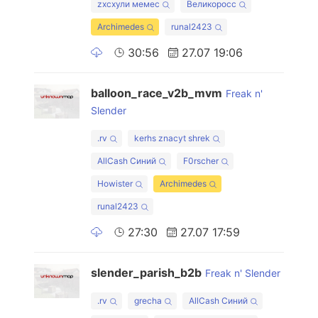
zxcхули мемес
Великоросс
Archimedes
runal2423
30:56
27.07 19:06
balloon_race_v2b_mvm
Freak n'
Slender
.rv
kerhs znacyt shrek
AllCash Синий
F0rscher
Howister
Archimedes
runal2423
27:30
27.07 17:59
slender_parish_b2b
Freak n' Slender
.rv
grecha
AllCash Синий