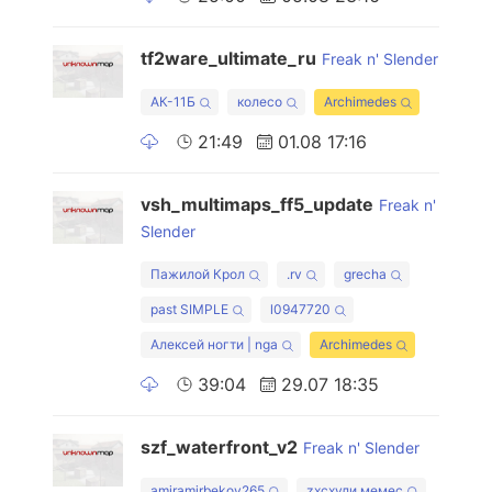
tf2ware_ultimate_ru
Freak n' Slender
АК-11Б
колесо
Archimedes
21:49
01.08 17:16
vsh_multimaps_ff5_update
Freak n'
Slender
Пажилой Крол
.rv
grecha
past SIMPLE
l0947720
Алексей ногти | nga
Archimedes
39:04
29.07 18:35
szf_waterfront_v2
Freak n' Slender
amiramirbekov265
zxcхули мемес