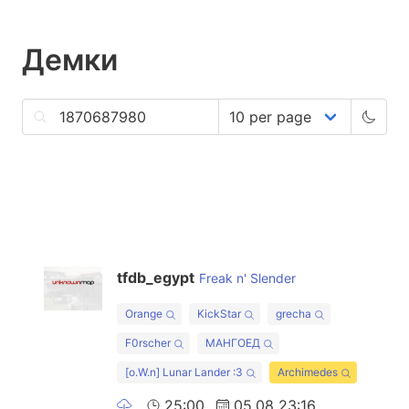
Демки
tfdb_egypt
Freak n' Slender
Orange
KickStar
grecha
F0rscher
МАНГОЕД
[o.W.n] Lunar Lander :3
Archimedes
25:00
05.08 23:16