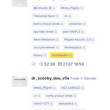
幽 Ghostly 霊
White_Pilgrim
Пажилой Крол
.rv
kerhs znacyt shrek
undarker.
крутойсчелик
past SIMPLE
Иван Михалыч
Марио Кассес 3.0
zxcхули мемес
Великоросс
Heavy
Archimedes
52:39
27.07 19:59
dr_scooby_doo_v5a
Freak n' Slender
White_Pilgrim
ПЕZ БАРБОZ
.rv
kerhs znacyt shrek
u64471277
denukem3