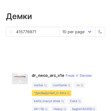
Демки
dr_neco_arc_v1e
Freak n' Slender
mytluk
LionGame
.rv
^ДосВиДоЧеН_С-Юга
kerhs znacyt shrek
Cake
АК-11Б
Heavy
bagira140208