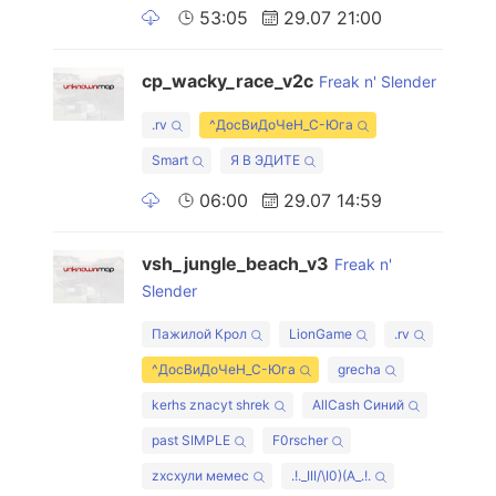
53:05
29.07 21:00
cp_wacky_race_v2c
Freak n' Slender
.rv
^ДосВиДоЧеН_С-Юга
Smart
Я В ЭДИТЕ
06:00
29.07 14:59
vsh_jungle_beach_v3
Freak n'
Slender
Пажилой Крол
LionGame
.rv
^ДосВиДоЧеН_С-Юга
grecha
kerhs znacyt shrek
AllCash Синий
past SIMPLE
F0rscher
zxcхули мемес
.!._III/\I0)(А_.!.