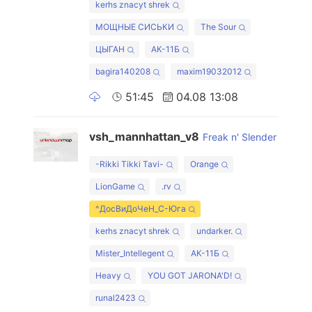
kerhs znacyt shrek
МОЩНЫЕ СИСЬКИ
The Sour
ЦЫГАН
АК-11Б
bagira140208
maxim19032012
51:45
04.08 13:08
vsh_mannhattan_v8
Freak n' Slender
-Rikki Tikki Tavi-
Orange
LionGame
.rv
^ДосВиДоЧеН_С-Юга
kerhs znacyt shrek
undarker.
Mister_Intellegent
АК-11Б
Heavy
YOU GOT JARONA'D!
runal2423