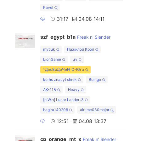
Pavel
31:17
04.08 14:11
szf_egypt_b1a
Freak n' Slender
mytluk
Пажилой Крол
LionGame
.rv
^ДосВиДоЧеН_С-Юга
kerhs znacyt shrek
Boingo
АК-11Б
Heavy
[o.W.n] Lunar Lander :3
bagira140208
airtime030major
12:51
04.08 13:37
cp_orange_mt_x
Freak n' Slender