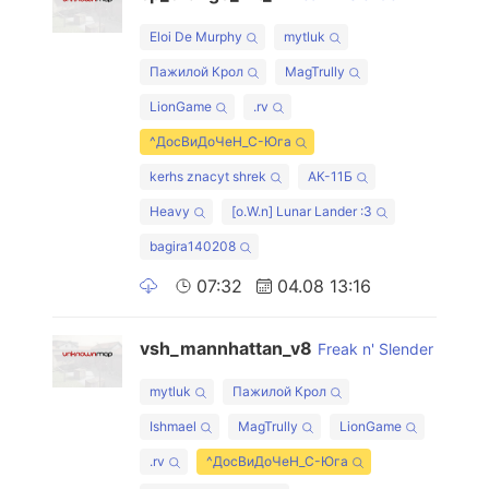
Eloi De Murphy
mytluk
Пажилой Крол
MagTrully
LionGame
.rv
^ДосВиДоЧеН_С-Юга
kerhs znacyt shrek
АК-11Б
Heavy
[o.W.n] Lunar Lander :3
bagira140208
07:32
04.08 13:16
vsh_mannhattan_v8
Freak n' Slender
mytluk
Пажилой Крол
Ishmael
MagTrully
LionGame
.rv
^ДосВиДоЧеН_С-Юга