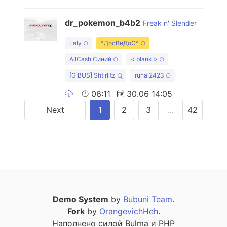
dr_pokemon_b4b2
Freak n' Slender
Lяly
^ДосВиДоС^
AllCash Синий
< blank >
[GIBUS] Shtirlitz
runal2423
06:11
30.06 14:05
Next
1
2
3
…
42
Demo System
by
Bubuni Team
.
Fork
by
OrangevichHeh
.
Наполнено силой Bulma и PHP