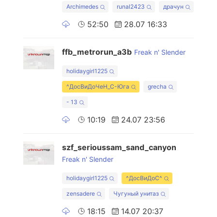
Archimedes
runal2423
драчун
52:50
28.07 16:33
ffb_metrorun_a3b
Freak n' Slender
holidaygirl1225
^ДосВиДоЧеН_С-Юга
grecha
- 13
10:19
24.07 23:56
szf_serioussam_sand_canyon
Freak n' Slender
holidaygirl1225
^ДосВиДоС^
zensadere
Чугуный унитаз
18:15
14.07 20:37