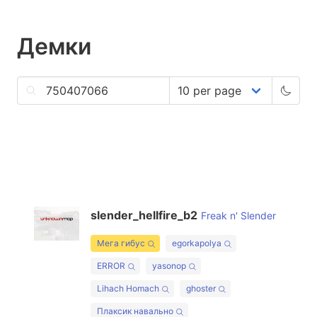
Демки
slender_hellfire_b2
Freak n' Slender
Мега гибус
egorkapolya
ERROR
yasonop
Lihach Homach
ghoster
Плаксик навально