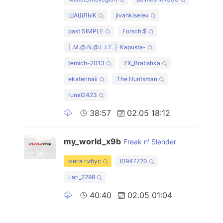
ШАШЛЫК
jivankiselev
past SIMPLE
Forsch:$
| .M.@.N.@.L.I.T. |-Kapusta-
temich-2013
ZX_Bratishka
ekaterinaii
The Huntsman
runal2423
38:57
02.05 18:12
my_world_x9b
Freak n' Slender
мега гибус
l0947720
Lari_2298
40:40
02.05 01:04