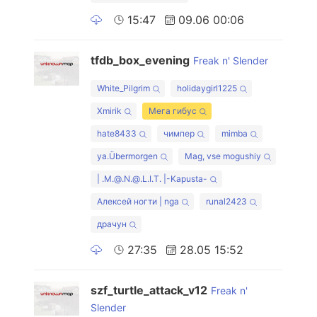
15:47
09.06 00:06
tfdb_box_evening
Freak n' Slender
White_Pilgrim
holidaygirl1225
Xmirik
Мега гибус
hate8433
чимпер
mimba
ya.Übermorgen
Mag, vse mogushiy
| .M.@.N.@.L.I.T. |-Kapusta-
Алексей ногти | nga
runal2423
драчун
27:35
28.05 15:52
szf_turtle_attack_v12
Freak n'
Slender