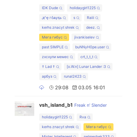
IDK Dude
holidaygirl1225
ℋҿ гôልуҕь
s
Raiii
kerhs znacyt shrek
deez.
Мега гибус
jivankiselev
past SIMPLE
buNNyH0pe.user
zxcхули мемес
crt_t_t_t
† Lad †
[o.W.n] Lunar Lander :3
арбуз
runal2423
29:08
03.05 16:01
vsh_island_b1
Freak n' Slender
holidaygirl1225
Rva
kerhs znacyt shrek
Мега гибус
Mister_Intellegent
pelmeshek333